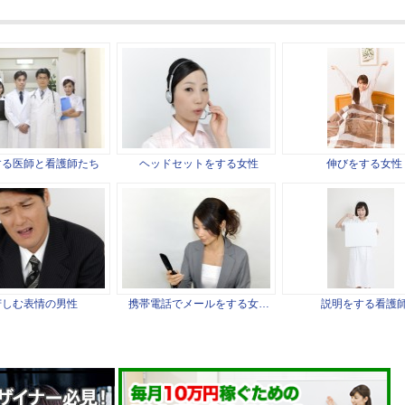
する医師と看護師たち
ヘッドセットをする女性
伸びをする女性
苦しむ表情の男性
携帯電話でメールをする女…
説明をする看護