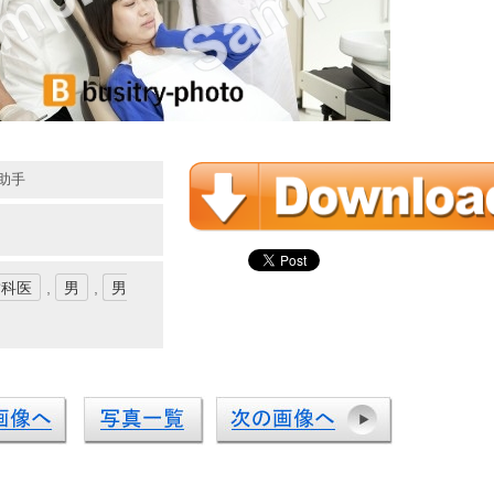
助手
歯科医
,
男
,
男