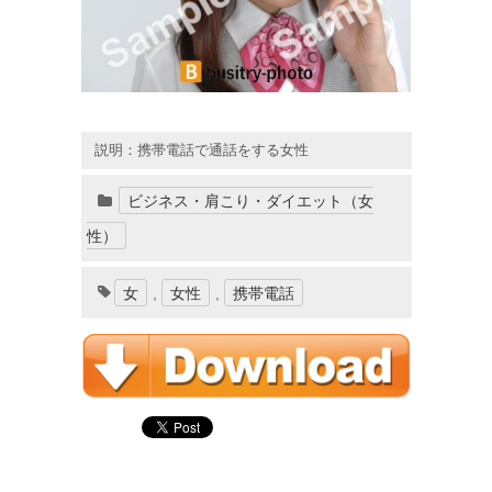
説明：携帯電話で通話をする女性
ビジネス・肩こり・ダイエット（女
性）
女
,
女性
,
携帯電話