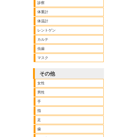
診察
体重計
体温計
レントゲン
カルテ
虫歯
マスク
その他
女性
男性
手
指
足
歯