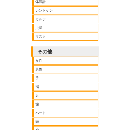
体温計
レントゲン
カルテ
虫歯
マスク
その他
女性
男性
手
指
足
歯
ハート
頭