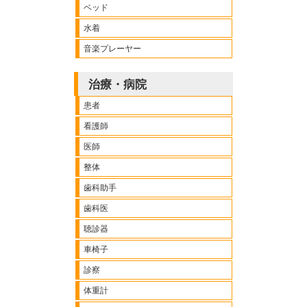
ベッド
水着
音楽プレーヤー
治療・病院
患者
看護師
医師
整体
歯科助手
歯科医
聴診器
車椅子
診察
体重計