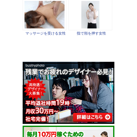
マッサージを受ける女性
指で頬を押す女性