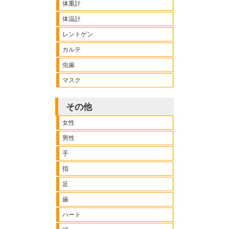
体重計
体温計
レントゲン
カルテ
虫歯
マスク
その他
女性
男性
手
指
足
歯
ハート