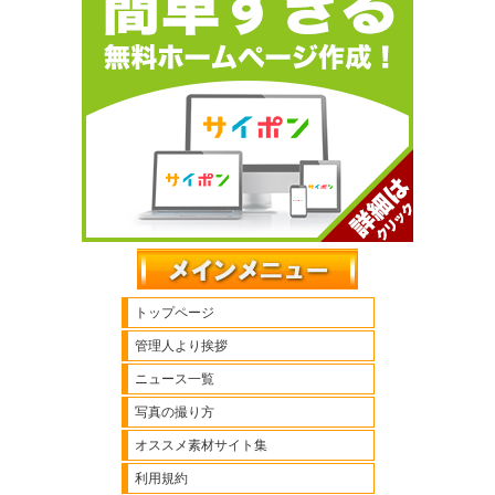
トップページ
管理人より挨拶
ニュース一覧
写真の撮り方
オススメ素材サイト集
利用規約