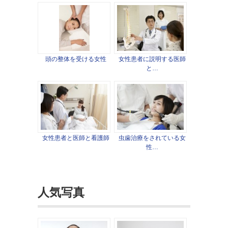
頭の整体を受ける女性
女性患者に説明する医師
と…
女性患者と医師と看護師
虫歯治療をされている女
性…
人気写真