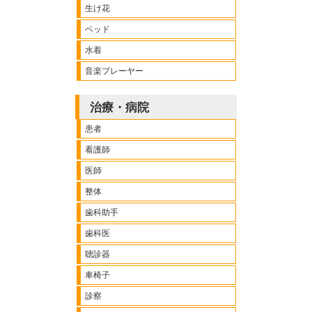
生け花
ベッド
水着
音楽プレーヤー
治療・病院
患者
看護師
医師
整体
歯科助手
歯科医
聴診器
車椅子
診察