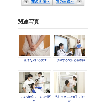
関連写真
整体を受ける女性
談笑する院長と看護師
虫歯の治療をする歯科医
男性患者の車椅子を押す
と…
看…