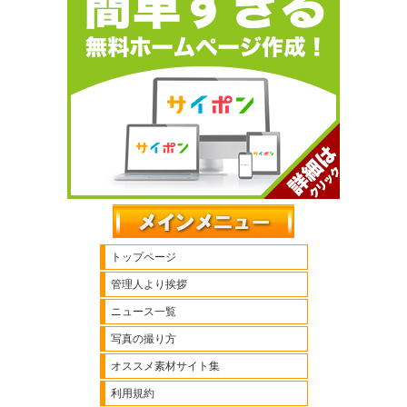
トップページ
管理人より挨拶
ニュース一覧
写真の撮り方
オススメ素材サイト集
利用規約