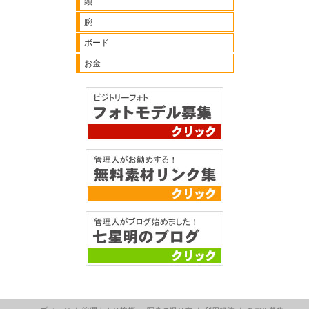
頭
腕
ボード
お金