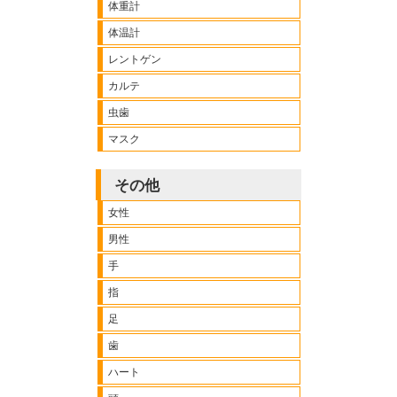
体重計
体温計
レントゲン
カルテ
虫歯
マスク
その他
女性
男性
手
指
足
歯
ハート