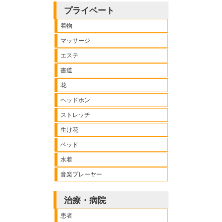
プライベート
着物
マッサージ
エステ
書道
花
ヘッドホン
ストレッチ
生け花
ベッド
水着
音楽プレーヤー
治療・病院
患者