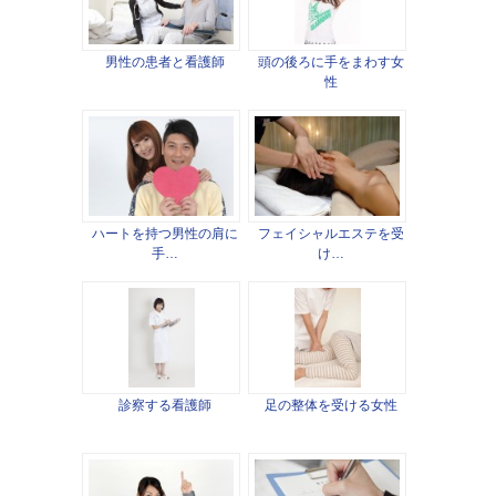
男性の患者と看護師
頭の後ろに手をまわす女
性
ハートを持つ男性の肩に
フェイシャルエステを受
手…
け…
診察する看護師
足の整体を受ける女性