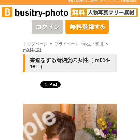
無料人物写真フリー素材の【ビジトリーフォト】商用利用OK
トップページ
»
プライベート・学生・和服
»
m014-161
書道をする着物姿の女性（ m014-
161 ）