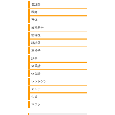
看護師
医師
整体
歯科助手
歯科医
聴診器
車椅子
診察
体重計
体温計
レントゲン
カルテ
虫歯
マスク