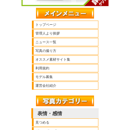
トップページ
管理人より挨拶
ニュース一覧
写真の撮り方
オススメ素材サイト集
利用規約
モデル募集
運営会社紹介
表情・感情
見つめる