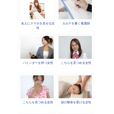
友人にスマホを見せる女
カルテを書く看護師
性
バインダーを持つ女性
こちらを見つめる女性
こちらを見つめる女性
頭の整体を受ける女性