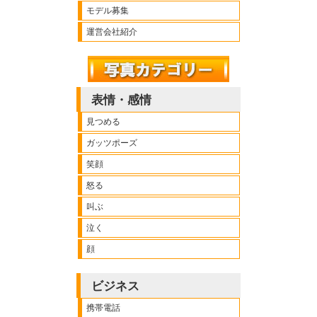
モデル募集
運営会社紹介
表情・感情
見つめる
ガッツポーズ
笑顔
怒る
叫ぶ
泣く
顔
ビジネス
携帯電話