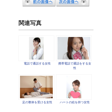
関連写真
電話で通話する女性
携帯電話で通話をする女
性
足の整体を受ける女性
ハートの絵を持つ女性