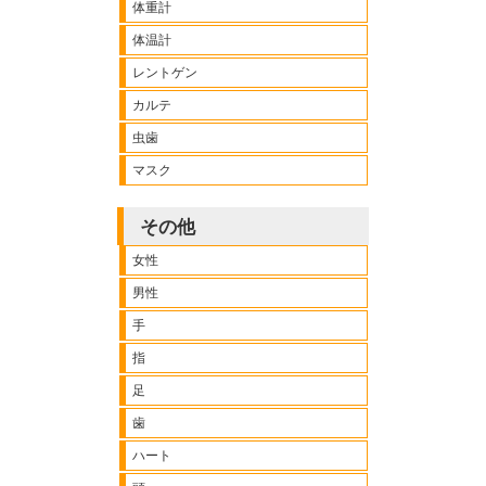
体重計
体温計
レントゲン
カルテ
虫歯
マスク
その他
女性
男性
手
指
足
歯
ハート