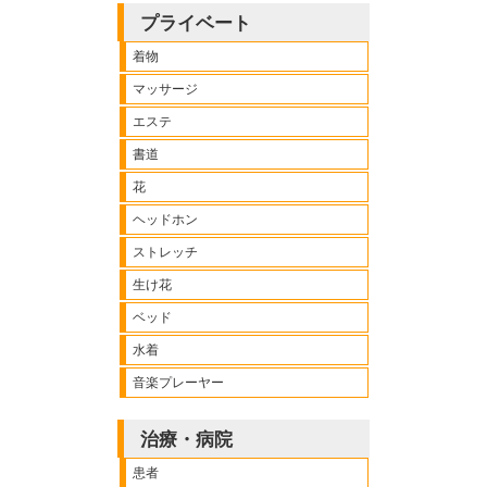
プライベート
着物
マッサージ
エステ
書道
花
ヘッドホン
ストレッチ
生け花
ベッド
水着
音楽プレーヤー
治療・病院
患者