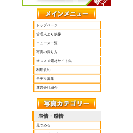
トップページ
管理人より挨拶
ニュース一覧
写真の撮り方
オススメ素材サイト集
利用規約
モデル募集
運営会社紹介
表情・感情
見つめる