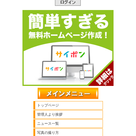
トップページ
管理人より挨拶
ニュース一覧
写真の撮り方