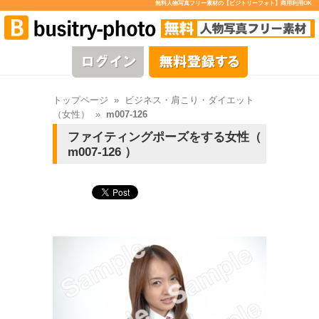
無料人物写真フリー素材の【ビジトリーフォト】商用利用OK
トップページ
»
ビジネス・肩こり・ダイエット
（女性）
»
m007-126
ファイティングポーズをする女性（
m007-126 ）