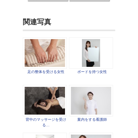
関連写真
足の整体を受ける女性
ボードを持つ女性
背中のマッサージを受け
案内をする看護師
る…