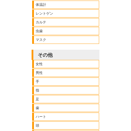
体温計
レントゲン
カルテ
虫歯
マスク
その他
女性
男性
手
指
足
歯
ハート
頭