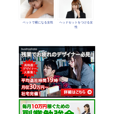
ベットで横になる女性
ヘッドセットをつける女
性