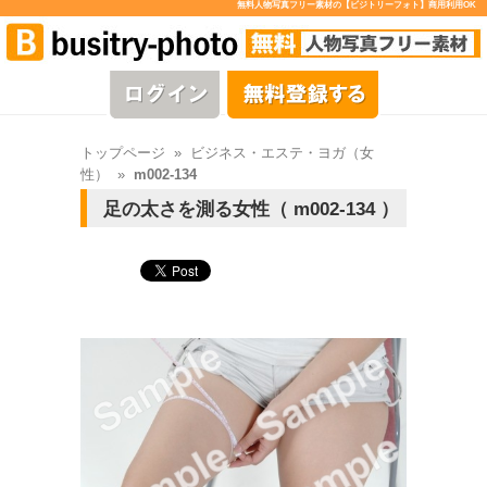
無料人物写真フリー素材の【ビジトリーフォト】商用利用OK
トップページ
»
ビジネス・エステ・ヨガ（女
性）
»
m002-134
足の太さを測る女性（ m002-134 ）