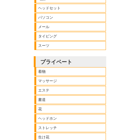
ヘッドセット
パソコン
メール
タイピング
スーツ
プライベート
着物
マッサージ
エステ
書道
花
ヘッドホン
ストレッチ
生け花