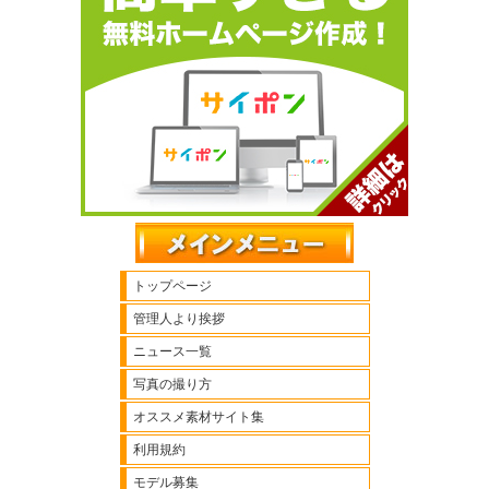
トップページ
管理人より挨拶
ニュース一覧
写真の撮り方
オススメ素材サイト集
利用規約
モデル募集