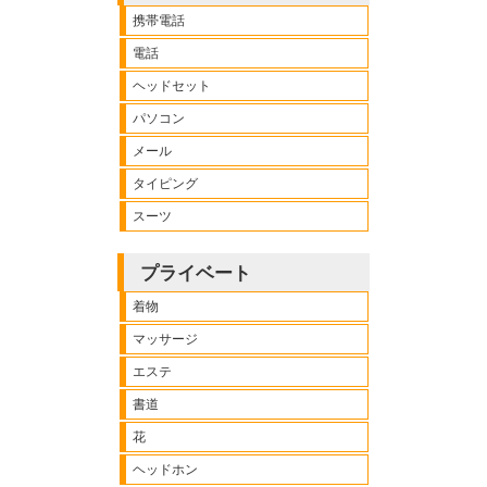
携帯電話
電話
ヘッドセット
パソコン
メール
タイピング
スーツ
プライベート
着物
マッサージ
エステ
書道
花
ヘッドホン