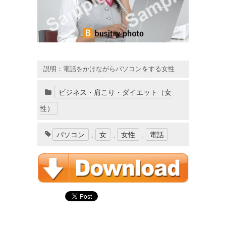
説明：電話をかけながらパソコンをする女性
ビジネス・肩こり・ダイエット（女
性）
パソコン
,
女
,
女性
,
電話