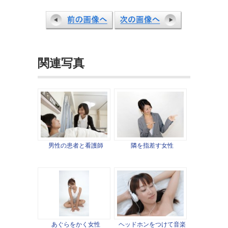
関連写真
男性の患者と看護師
隣を指差す女性
あぐらをかく女性
ヘッドホンをつけて音楽