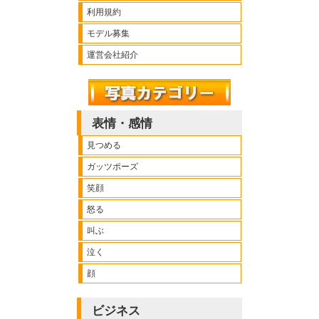
利用規約
モデル募集
運営会社紹介
表情・感情
見つめる
ガッツポーズ
笑顔
怒る
叫ぶ
泣く
顔
ビジネス