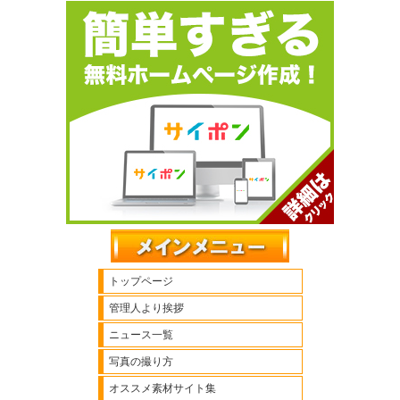
トップページ
管理人より挨拶
ニュース一覧
写真の撮り方
オススメ素材サイト集