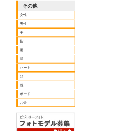
その他
女性
男性
手
指
足
歯
ハート
頭
腕
ボード
お金