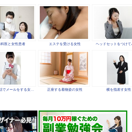
歯科医と女性患者
エステを受ける女性
ヘッドセットをつけて
話でメールをする女…
正座する着物姿の女性
横を指差す女性