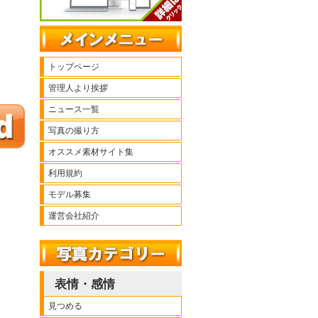
トップページ
管理人より挨拶
ニュース一覧
写真の撮り方
オススメ素材サイト集
利用規約
モデル募集
運営会社紹介
表情・感情
見つめる