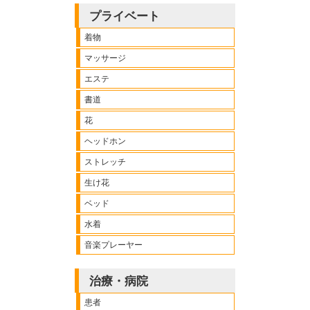
プライベート
着物
マッサージ
エステ
書道
花
ヘッドホン
ストレッチ
生け花
ベッド
水着
音楽プレーヤー
治療・病院
患者