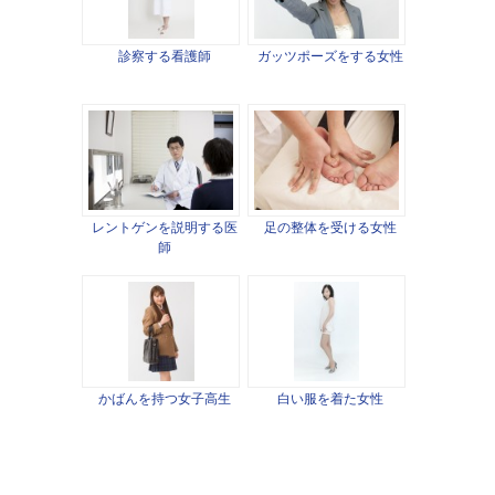
診察する看護師
ガッツポーズをする女性
レントゲンを説明する医
足の整体を受ける女性
師
かばんを持つ女子高生
白い服を着た女性