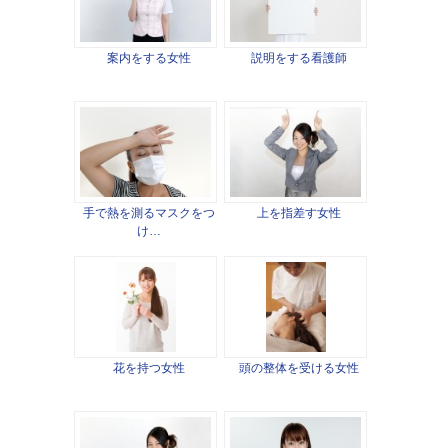
案内をする女性
説明をする看護師
手で熱を測るマスクをつ
上を指差す女性
け…
花を持つ女性
頭の整体を受ける女性