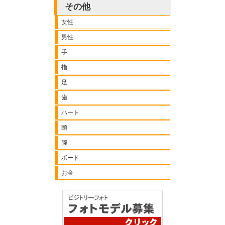
その他
女性
男性
手
指
足
歯
ハート
頭
腕
ボード
お金