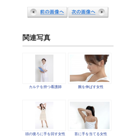
関連写真
カルテを持つ看護師
腕を伸ばす女性
頭の後ろに手を回す女性
首に手を当てる女性