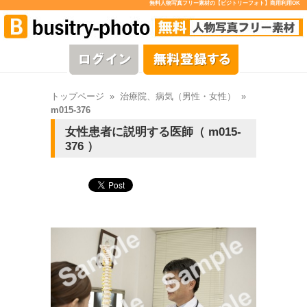
無料人物写真フリー素材の【ビジトリーフォト】商用利用OK
トップページ
»
治療院、病気（男性・女性）
»
m015-376
女性患者に説明する医師（ m015-
376 ）