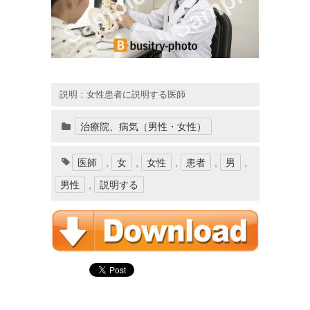
説明：女性患者に説明する医師
治療院、病気（男性・女性）
医師
,
女
,
女性
,
患者
,
男
,
男性
,
説明する