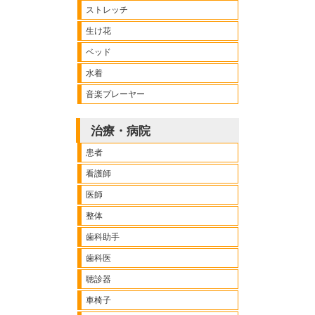
ストレッチ
生け花
ベッド
水着
音楽プレーヤー
治療・病院
患者
看護師
医師
整体
歯科助手
歯科医
聴診器
車椅子