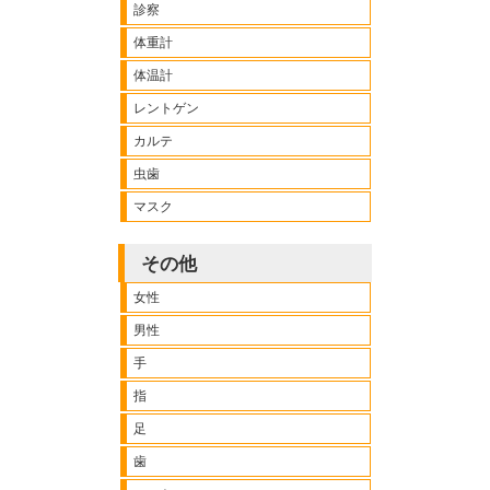
診察
体重計
体温計
レントゲン
カルテ
虫歯
マスク
その他
女性
男性
手
指
足
歯