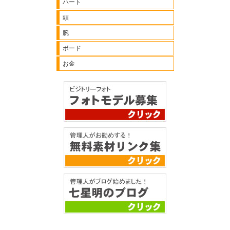
ハート
頭
腕
ボード
お金