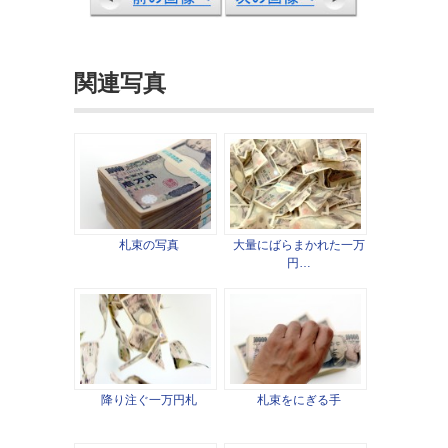
関連写真
札束の写真
大量にばらまかれた一万
円…
降り注ぐ一万円札
札束をにぎる手