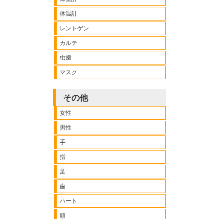
体温計
レントゲン
カルテ
虫歯
マスク
その他
女性
男性
手
指
足
歯
ハート
頭