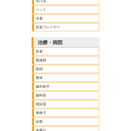
生け花
ベッド
水着
音楽プレーヤー
治療・病院
患者
看護師
医師
整体
歯科助手
歯科医
聴診器
車椅子
診察
体重計