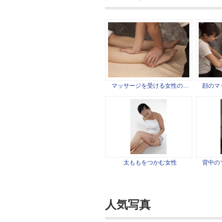
マッサージを受ける女性の…
顔のマ
太ももをつかむ女性
背中の
人気写真