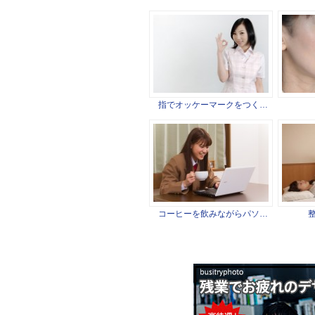
指でオッケーマークをつく…
コーヒーを飲みながらパソ…