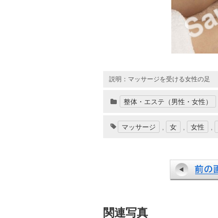
説明：マッサージを受ける女性の足
整体・エステ（男性・女性）
マッサージ
,
女
,
女性
,
関連写真