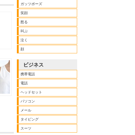
ガッツポーズ
笑顔
怒る
叫ぶ
泣く
顔
ビジネス
携帯電話
電話
ヘッドセット
パソコン
メール
タイピング
スーツ