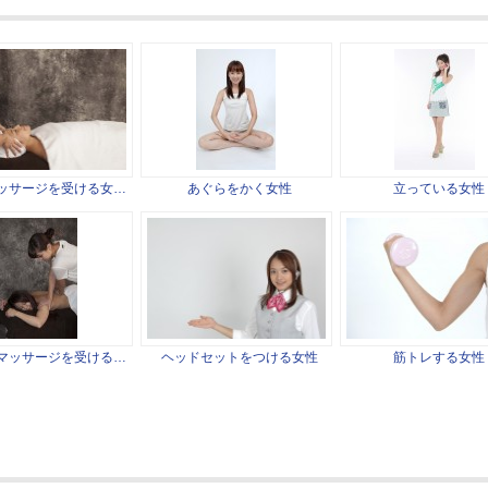
ッサージを受ける女…
あぐらをかく女性
立っている女性
マッサージを受ける…
ヘッドセットをつける女性
筋トレする女性