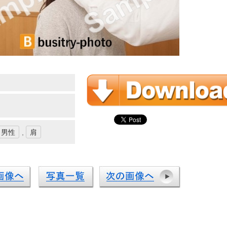
男性
,
肩