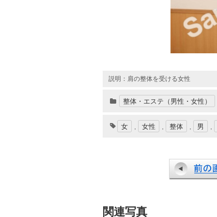
説明：肩の整体を受ける女性
整体・エステ（男性・女性）
女
,
女性
,
整体
,
男
,
関連写真