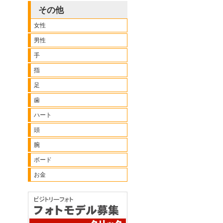
その他
女性
男性
手
指
足
歯
ハート
頭
腕
ボード
お金