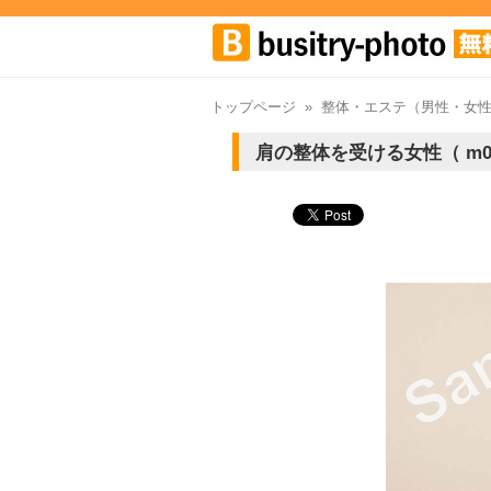
トップページ
»
整体・エステ（男性・女
肩の整体を受ける女性（ m016