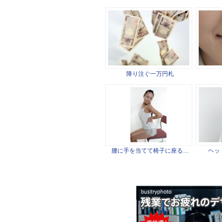
降り注ぐ一万円札
腰に手を当てて椅子に座る…
ヘッ