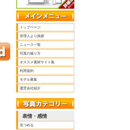
トップページ
管理人より挨拶
ニュース一覧
写真の撮り方
オススメ素材サイト集
利用規約
モデル募集
運営会社紹介
表情・感情
見つめる