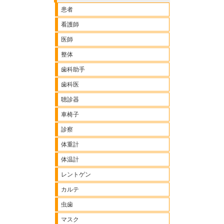
患者
看護師
医師
整体
歯科助手
歯科医
聴診器
車椅子
診察
体重計
体温計
レントゲン
カルテ
虫歯
マスク