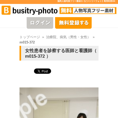
無料人物写真フリー素材の【ビジトリーフォト】商用利用OK
トップページ
»
治療院、病気（男性・女性）
»
m015-372
女性患者を診察する医師と看護師（
m015-372 ）