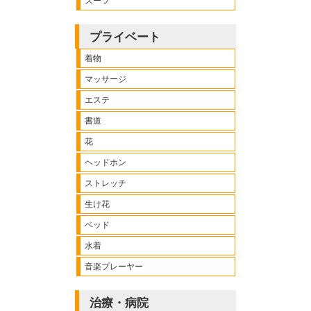
スーツ
プライベート
着物
マッサージ
エステ
書道
花
ヘッドホン
ストレッチ
生け花
ベッド
水着
音楽プレーヤー
治療・病院