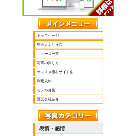
トップページ
管理人より挨拶
ニュース一覧
写真の撮り方
オススメ素材サイト集
利用規約
モデル募集
運営会社紹介
表情・感情