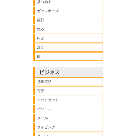
見つめる
ガッツポーズ
笑顔
怒る
叫ぶ
泣く
顔
ビジネス
携帯電話
電話
ヘッドセット
パソコン
メール
タイピング