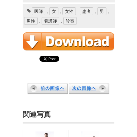
医師
,
女
,
女性
,
患者
,
男
,
男性
,
看護師
,
診察
関連写真