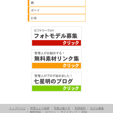
腕
ボード
お金
トップページ
｜
管理人より挨拶
｜
写真の撮り方
｜
利用規約
｜
モデル募集
｜
無料登録
｜
ログイン
｜
サイトマップ
｜
RSS