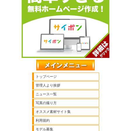
トップページ
管理人より挨拶
ニュース一覧
写真の撮り方
オススメ素材サイト集
利用規約
モデル募集