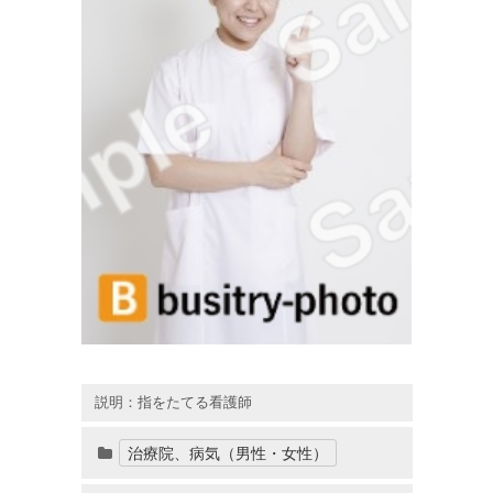
説明：指をたてる看護師
治療院、病気（男性・女性）