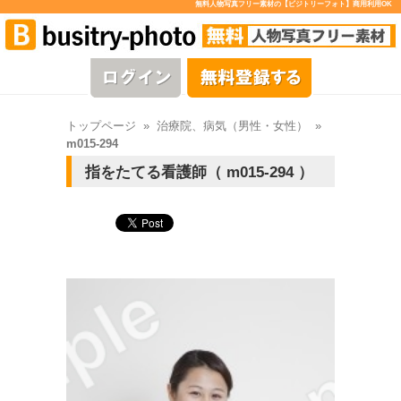
無料人物写真フリー素材の【ビジトリーフォト】商用利用OK
トップページ
»
治療院、病気（男性・女性）
»
m015-294
指をたてる看護師（ m015-294 ）