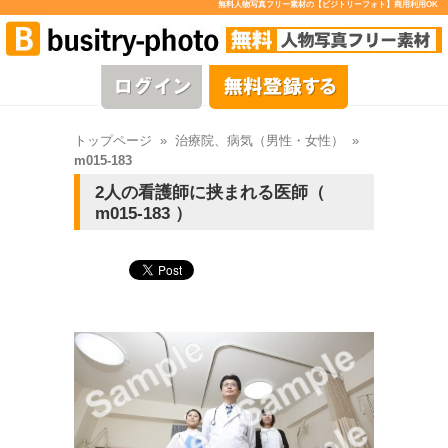
無料人物写真フリー素材の【ビジトリーフォト】商用利用OK
トップページ
»
治療院、病気（男性・女性）
»
m015-183
2人の看護師に挟まれる医師（
m015-183 ）