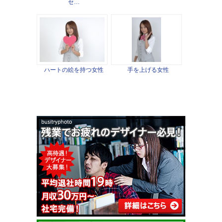
セ…
ハートの絵を持つ女性
手を上げる女性