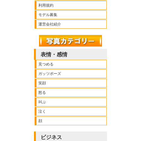
利用規約
モデル募集
運営会社紹介
表情・感情
見つめる
ガッツポーズ
笑顔
怒る
叫ぶ
泣く
顔
ビジネス