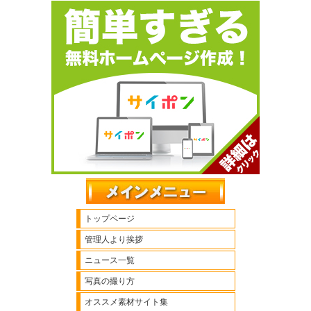
トップページ
管理人より挨拶
ニュース一覧
写真の撮り方
オススメ素材サイト集