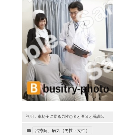
説明：車椅子に乗る男性患者と医師と看護師
治療院、病気（男性・女性）