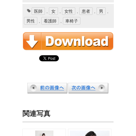
医師
,
女
,
女性
,
患者
,
男
,
男性
,
看護師
,
車椅子
関連写真