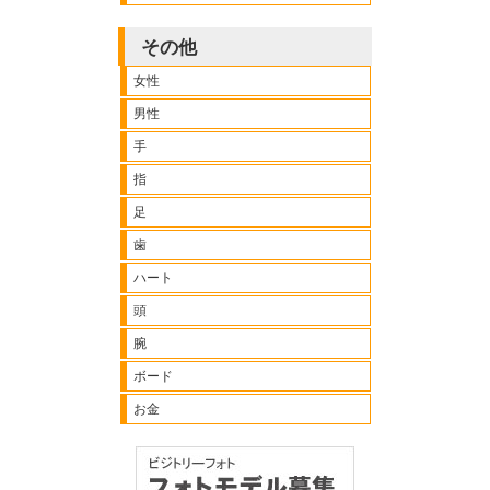
その他
女性
男性
手
指
足
歯
ハート
頭
腕
ボード
お金