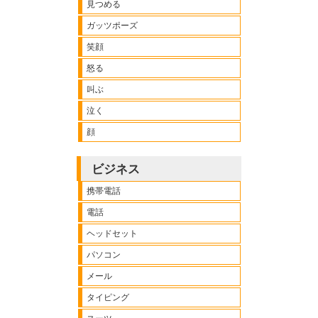
見つめる
ガッツポーズ
笑顔
怒る
叫ぶ
泣く
顔
ビジネス
携帯電話
電話
ヘッドセット
パソコン
メール
タイピング