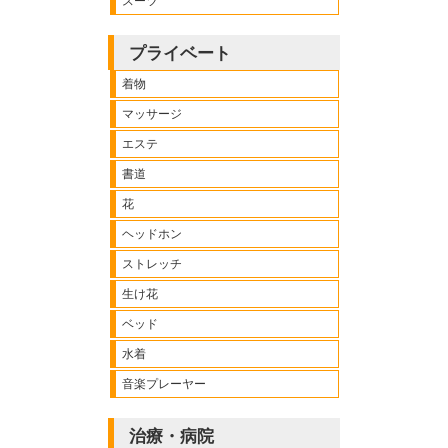
スーツ
プライベート
着物
マッサージ
エステ
書道
花
ヘッドホン
ストレッチ
生け花
ベッド
水着
音楽プレーヤー
治療・病院