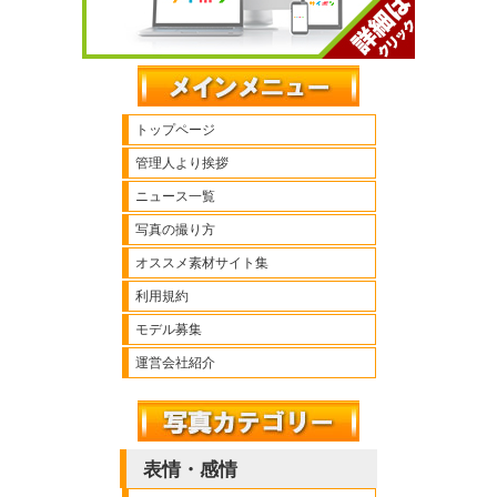
トップページ
管理人より挨拶
ニュース一覧
写真の撮り方
オススメ素材サイト集
利用規約
モデル募集
運営会社紹介
表情・感情