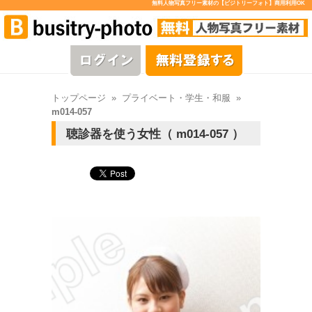
無料人物写真フリー素材の【ビジトリーフォト】商用利用OK
トップページ
»
プライベート・学生・和服
»
m014-057
聴診器を使う女性（ m014-057 ）