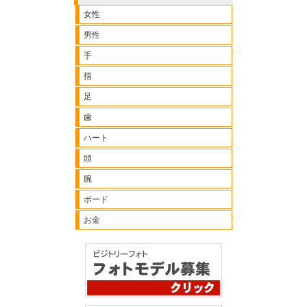
女性
男性
手
指
足
歯
ハート
頭
腕
ボード
お金