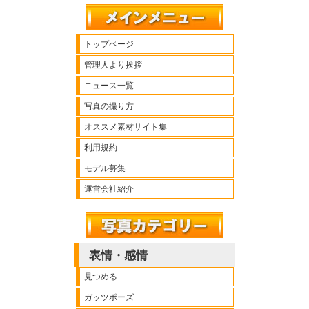
トップページ
管理人より挨拶
ニュース一覧
写真の撮り方
オススメ素材サイト集
利用規約
モデル募集
運営会社紹介
表情・感情
見つめる
ガッツポーズ