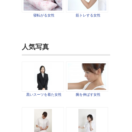
寝転がる女性
筋トレする女性
人気写真
黒いスーツを着た女性
腕を伸ばす女性