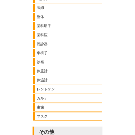
医師
整体
歯科助手
歯科医
聴診器
車椅子
診察
体重計
体温計
レントゲン
カルテ
虫歯
マスク
その他