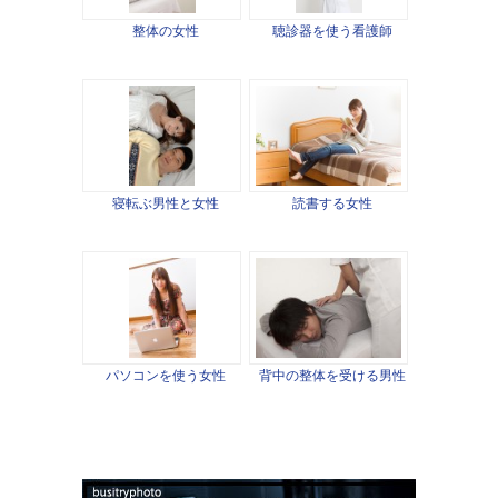
整体の女性
聴診器を使う看護師
寝転ぶ男性と女性
読書する女性
パソコンを使う女性
背中の整体を受ける男性