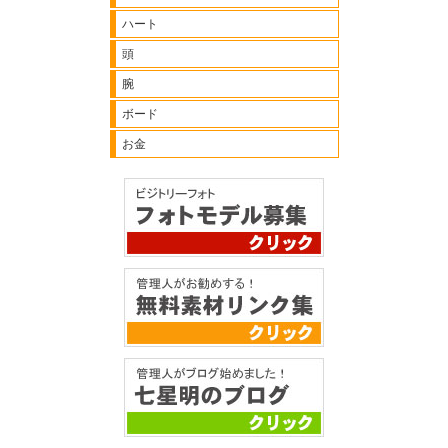
ハート
頭
腕
ボード
お金