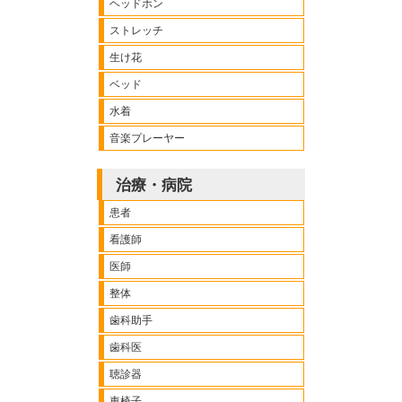
ヘッドホン
ストレッチ
生け花
ベッド
水着
音楽プレーヤー
治療・病院
患者
看護師
医師
整体
歯科助手
歯科医
聴診器
車椅子