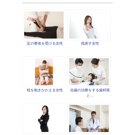
足の整体を受ける女性
指差す女性
枕を抱きかかえる女性
虫歯の治療をする歯科医
と…