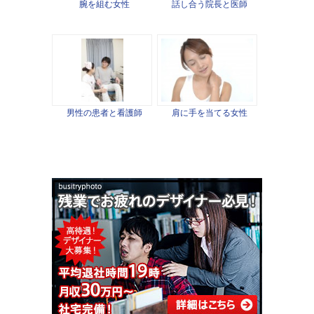
腕を組む女性
話し合う院長と医師
男性の患者と看護師
肩に手を当てる女性