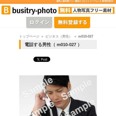
無料人物写真フリー素材の【ビジトリーフォト】商用利用OK
トップページ
»
ビジネス（男性）
»
m010-027
電話する男性（ m010-027 ）