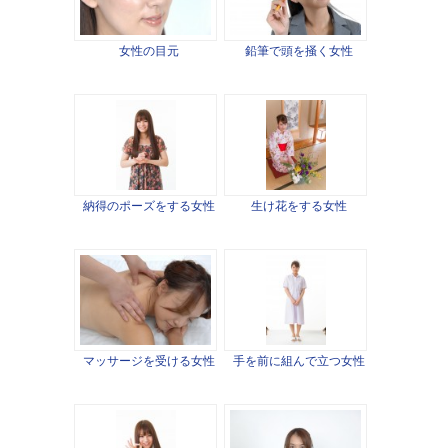
女性の目元
鉛筆で頭を掻く女性
納得のポーズをする女性
生け花をする女性
マッサージを受ける女性
手を前に組んで立つ女性