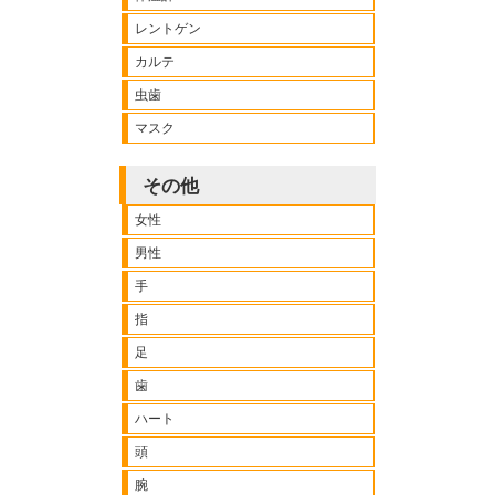
レントゲン
カルテ
虫歯
マスク
その他
女性
男性
手
指
足
歯
ハート
頭
腕