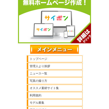
トップページ
管理人より挨拶
ニュース一覧
写真の撮り方
オススメ素材サイト集
利用規約
モデル募集