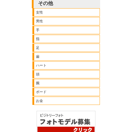
その他
女性
男性
手
指
足
歯
ハート
頭
腕
ボード
お金