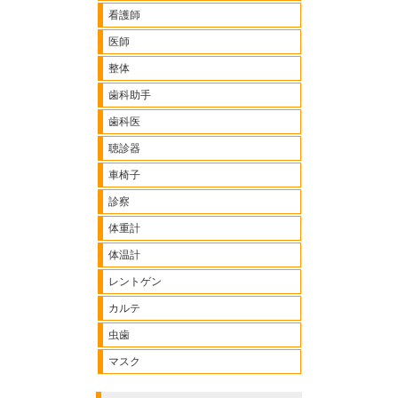
看護師
医師
整体
歯科助手
歯科医
聴診器
車椅子
診察
体重計
体温計
レントゲン
カルテ
虫歯
マスク