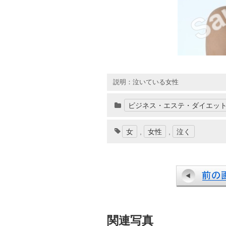
説明：泣いている女性
ビジネス・エステ・ダイエッ
女
,
女性
,
泣く
関連写真