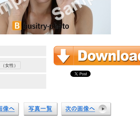
ト（女性）