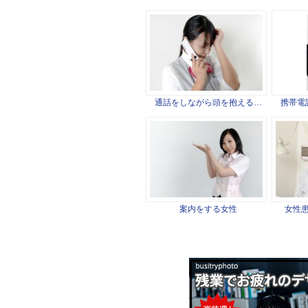
通話をしながら頭を抱える…
携帯電
案内をする女性
女性