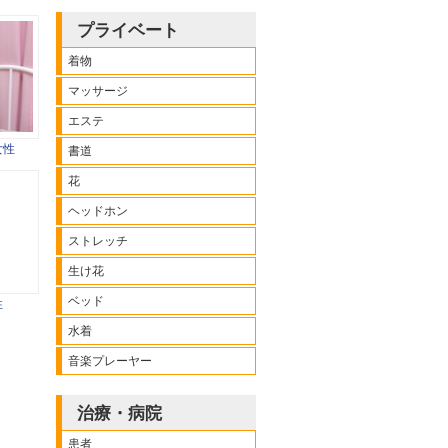
プライベート
着物
マッサージ
エステ
女性
書道
花
ヘッドホン
ストレッチ
生け花
ベッド
性
水着
音楽プレーヤー
治療・病院
患者