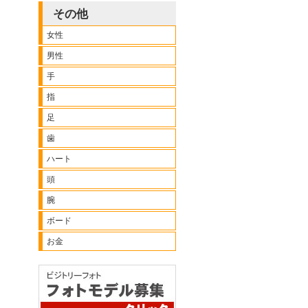
その他
女性
男性
手
指
足
歯
ハート
頭
腕
ボード
お金