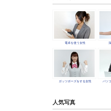
電卓を使う女性
ガッツポーズをする女性
パソ
人気写真