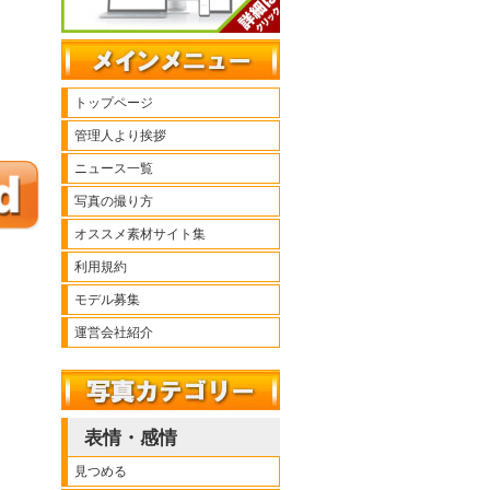
トップページ
管理人より挨拶
ニュース一覧
写真の撮り方
オススメ素材サイト集
利用規約
モデル募集
運営会社紹介
表情・感情
見つめる