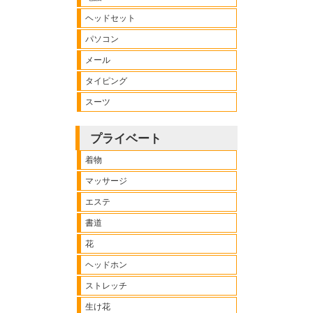
ヘッドセット
パソコン
メール
タイピング
スーツ
プライベート
着物
マッサージ
エステ
書道
花
ヘッドホン
ストレッチ
生け花