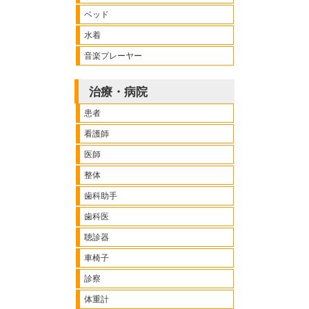
ベッド
水着
音楽プレーヤー
治療・病院
患者
看護師
医師
整体
歯科助手
歯科医
聴診器
車椅子
診察
体重計