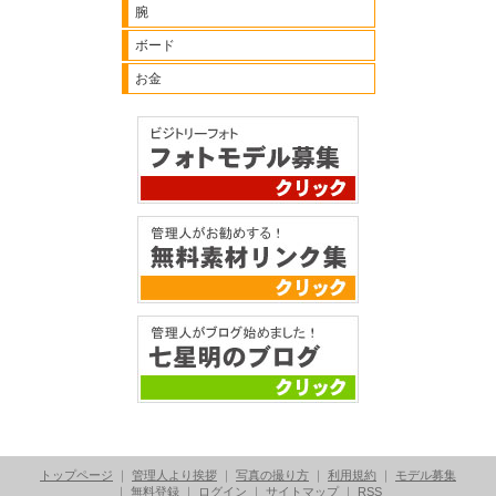
腕
ボード
お金
トップページ
｜
管理人より挨拶
｜
写真の撮り方
｜
利用規約
｜
モデル募集
｜
無料登録
｜
ログイン
｜
サイトマップ
｜
RSS