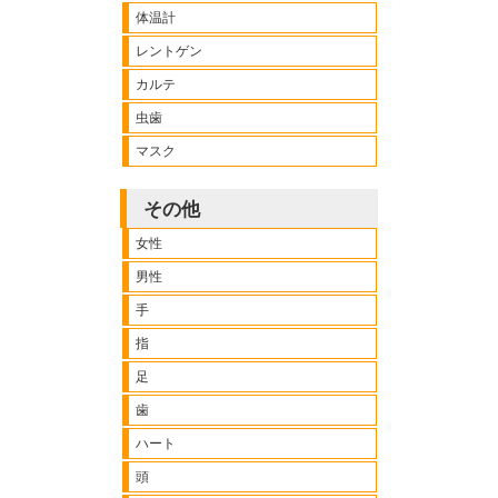
体温計
レントゲン
カルテ
虫歯
マスク
その他
女性
男性
手
指
足
歯
ハート
頭