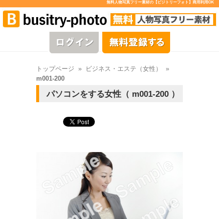
無料人物写真フリー素材の【ビジトリーフォト】商用利用OK
トップページ
»
ビジネス・エステ（女性）
»
m001-200
パソコンをする女性（ m001-200 ）