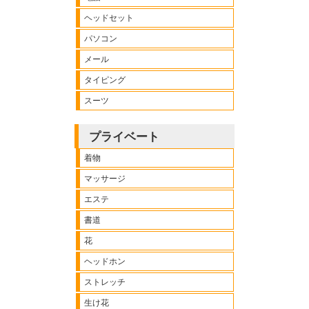
ヘッドセット
パソコン
メール
タイピング
スーツ
プライベート
着物
マッサージ
エステ
書道
花
ヘッドホン
ストレッチ
生け花