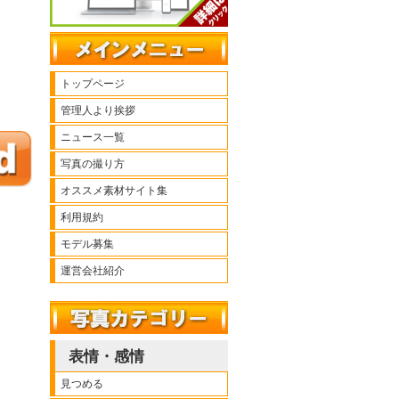
トップページ
管理人より挨拶
ニュース一覧
写真の撮り方
オススメ素材サイト集
利用規約
モデル募集
運営会社紹介
表情・感情
見つめる