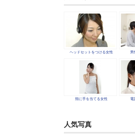
ヘッドセットをつける女性
男
頬に手を当てる女性
電
人気写真