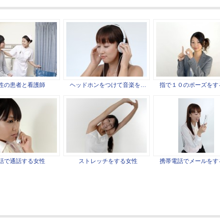
性の患者と看護師
ヘッドホンをつけて音楽を…
指で１０のポーズをす
話で通話する女性
ストレッチをする女性
携帯電話でメールをす