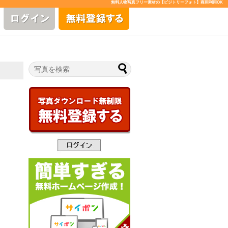
無料人物写真フリー素材の【ビジトリーフォト】商用利用OK