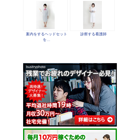
案内をするヘッドセット
診察する看護師
を…