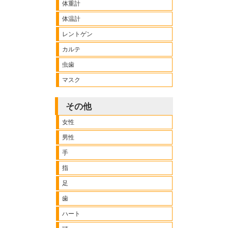
体重計
体温計
レントゲン
カルテ
虫歯
マスク
その他
女性
男性
手
指
足
歯
ハート