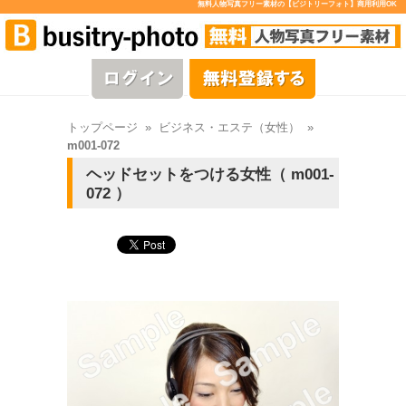
無料人物写真フリー素材の【ビジトリーフォト】商用利用OK
トップページ
»
ビジネス・エステ（女性）
»
m001-072
ヘッドセットをつける女性（ m001-
072 ）