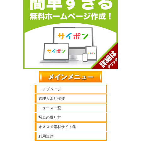
トップページ
管理人より挨拶
ニュース一覧
写真の撮り方
オススメ素材サイト集
利用規約