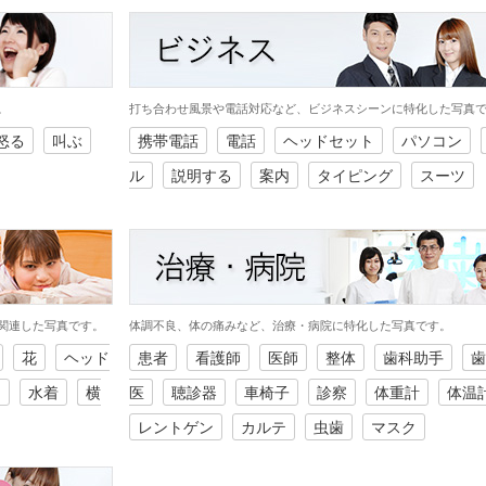
。
打ち合わせ風景や電話対応など、ビジネスシーンに特化した写真
怒る
叫ぶ
携帯電話
電話
ヘッドセット
パソコン
ル
説明する
案内
タイピング
スーツ
関連した写真です。
体調不良、体の痛みなど、治療・病院に特化した写真です。
花
ヘッド
患者
看護師
医師
整体
歯科助手
歯
ド
水着
横
医
聴診器
車椅子
診察
体重計
体温
レントゲン
カルテ
虫歯
マスク