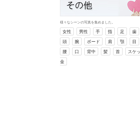
様々なシーンの写真を集めました。
女性
男性
手
指
足
歯
頭
腕
ボード
肩
顎
目
腰
口
背中
髪
首
スケ
金