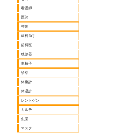
看護師
医師
整体
歯科助手
歯科医
聴診器
車椅子
診察
体重計
体温計
レントゲン
カルテ
虫歯
マスク