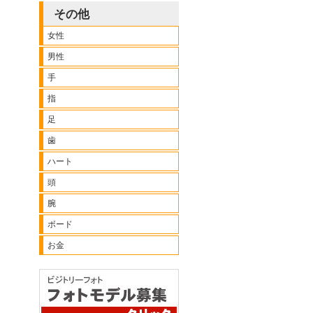
その他
女性
男性
手
指
足
歯
ハート
頭
腕
ボード
お金