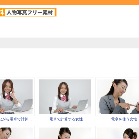
ながら電卓で計算…
電卓で計算する女性
電卓を使う女性