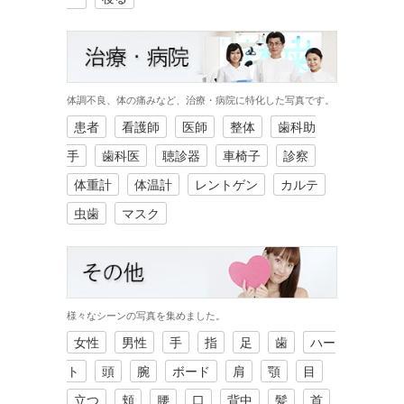
体調不良、体の痛みなど、治療・病院に特化した写真です。
患者
看護師
医師
整体
歯科助
手
歯科医
聴診器
車椅子
診察
体重計
体温計
レントゲン
カルテ
虫歯
マスク
様々なシーンの写真を集めました。
女性
男性
手
指
足
歯
ハー
ト
頭
腕
ボード
肩
顎
目
立つ
頬
腰
口
背中
髪
首