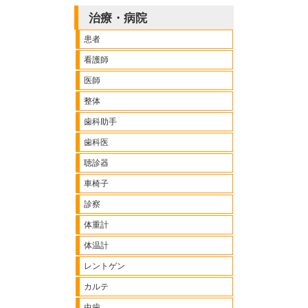
治療・病院
患者
看護師
医師
整体
歯科助手
歯科医
聴診器
車椅子
診察
体重計
体温計
レントゲン
カルテ
虫歯