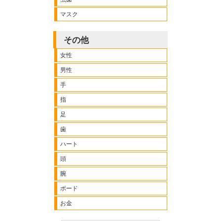
マスク
その他
女性
男性
手
指
足
歯
ハート
頭
腕
ボード
お金