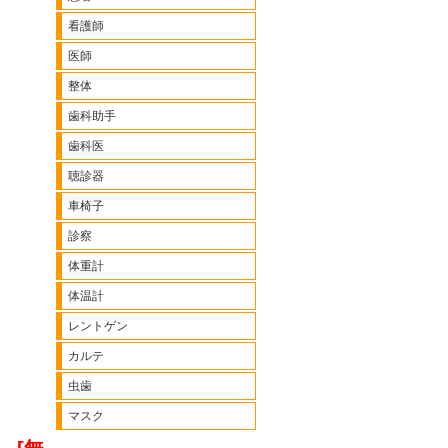
看護師
医師
整体
歯科助手
歯科医
聴診器
車椅子
診察
体重計
体温計
レントゲン
カルテ
虫歯
マスク