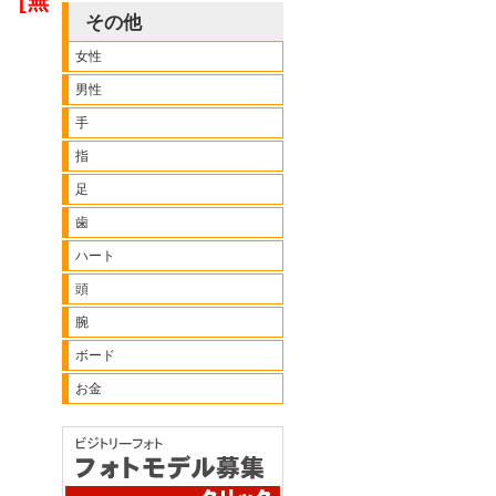
ト
[無
その他
女性
男性
手
指
足
歯
ハート
頭
腕
ボード
お金